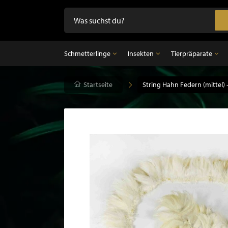
Schmetterlinge
Insekten
Tierpräparate
Schmetterlinge
Startseite
Insekten
String Hahn Federn (mittel) 
Tierpräparate
Präparierte Schmetterlinge im Rahmen
Unpräparierte Insekten
Ausgestopfter Vo
Schmetterlinge im Glasglocke
Ausgestopfter Sä
Ausgestopfter Fi