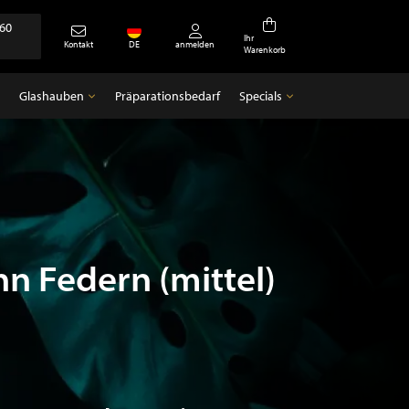
360
Ihr
Kontakt
DE
anmelden
Warenkorb
Glashauben
Präparationsbedarf
Specials
Glashauben
Specials
Leere Glocken
Antiquitäten
hn Federn (mittel)