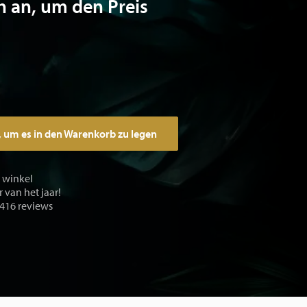
h an, um den Preis
, um es in den Warenkorb zu legen
e winkel
 van het jaar!
 416 reviews