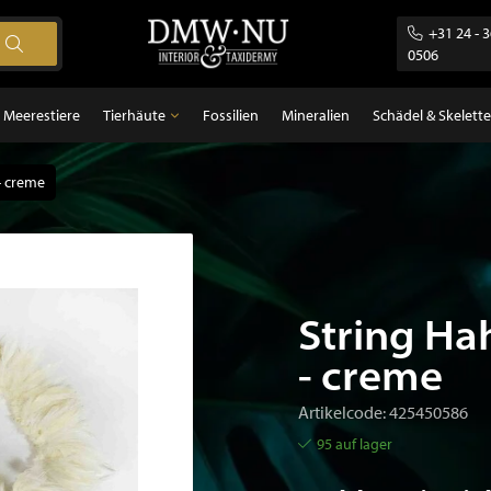
+31 24 - 
0506
Meerestiere
Tierhäute
Fossilien
Mineralien
Schädel & Skelette
- creme
Tierhäute
gel
Federn
ugetiere
sch
String Ha
- creme
Artikelcode: 425450586
95 auf lager