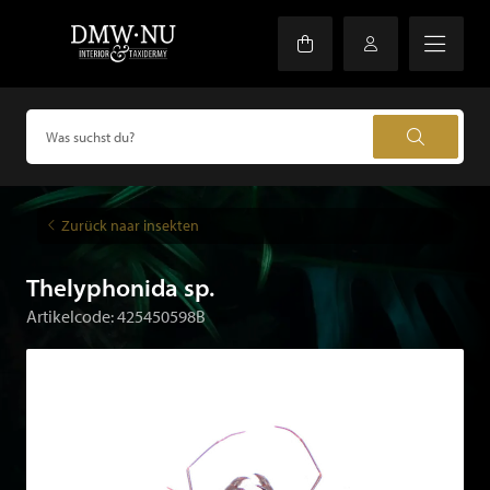
Zurück naar insekten
Thelyphonida sp.
Artikelcode: 425450598B