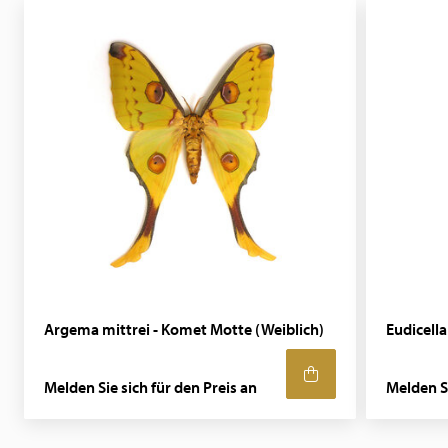
Argema mittrei - Komet Motte (Weiblich)
Eudicell
Melden Sie sich für den Preis an
Melden Si