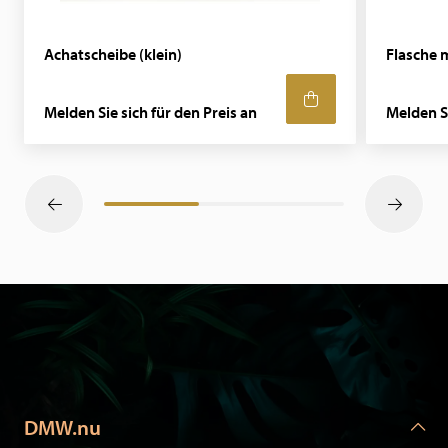
Achatscheibe (klein)
Flasche m
Melden Sie sich für den Preis an
Melden Si
DMW.nu