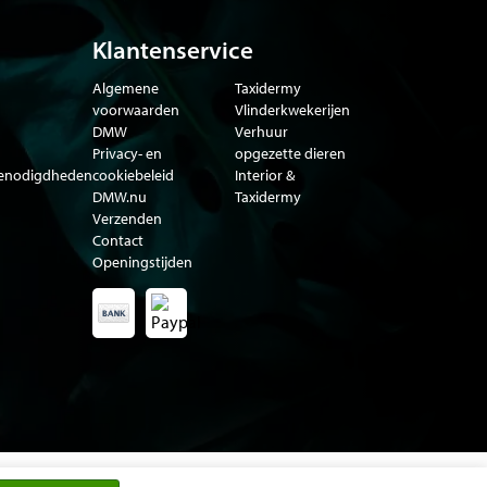
Klantenservice
Algemene
Taxidermy
voorwaarden
Vlinderkwekerijen
DMW
Verhuur
Privacy- en
opgezette dieren
benodigdheden
cookiebeleid
Interior &
DMW.nu
Taxidermy
Verzenden
Contact
Openingstijden
a