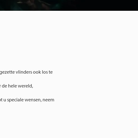
pgezette vlinders ook los te
 de hele wereld,
t u speciale wensen, neem