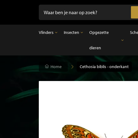
Vlinders
Insecten
Opgezette
Sch
dieren
Vlinders
Insecten
Opgezette dieren
Opgezette vlinders in lijst
Ongeprepareerde insecten
Opgezette vogels
Vlinders in stolp
Opgezette zoogdieren
Home
Cethosia biblis - onderkant
Opgezette vissen