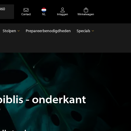
360
Contact
NL
Inloggen
Winkelwagen
Stolpen
Prepareerbenodigdheden
Specials
Stolpen
Specials
Lege stolpen
Antiek
iblis - onderkant
0