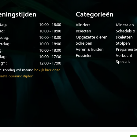
ningstijden
Categorieën
ag:
10:00 - 18:00
Vlinders
Mineralen
ag:
10:00 - 18:00
Insecten
Schedels &
Opgezette dieren
skeletten
sdag:
10:00 - 18:00
Schelpen
Stolpen
rdag:
10:00 - 18:00
Veren & huiden
Prepareer
g:
10:00 - 18:00
Fossielen
Verkocht
dag:
10:00 - 17:30
Specials
g* :
12:00 - 17:00
te zondag v/d maand
bekijk hier onze
aste openingstijden
© Copyright 2026 DMW.nu -
Webshop laten maken
door Red Banan