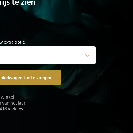
ijs te zien
w extra optie
inkelwagen toe te voegen
e winkel
 van het jaar!
 416 reviews