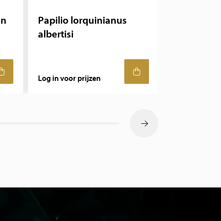
on
Papilio lorquinianus
Attacus atl
albertisi
atlasvlind
ongeprepa
Log in voor prijzen
Log in voor pr