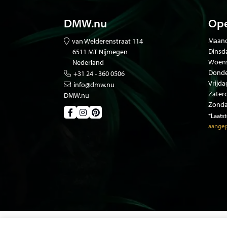
DMW.nu
Ope
Maand
van Welderenstraat 114
Dinsd
6511 MT Nijmegen
Woen
Nederland
Donde
+31 24 - 360 0506
Vrijda
info@dmw.nu
Zater
DMW.nu
Zonda
*Laats
aangep