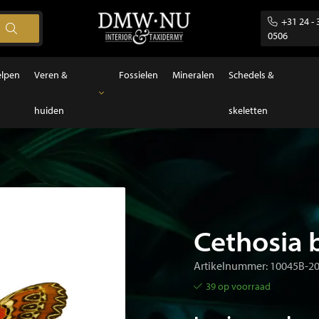
+31 24 - 
0506
elpen
Veren &
Fossielen
Mineralen
Schedels &
huiden
skeletten
Veren & huiden
Veren
Cethosia b
Artikelnummer: 10045B-2
39 op voorraad