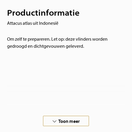
Productinformatie
Attacus atlas uit Indonesië
Om zelf te prepareren. Let op: deze vlinders worden
gedroogd en dichtgevouwen geleverd.
Toon meer
In samenwerking met vlinderboerderijen over de hele
wereld, garanderen wij verantwoorde vlinders.