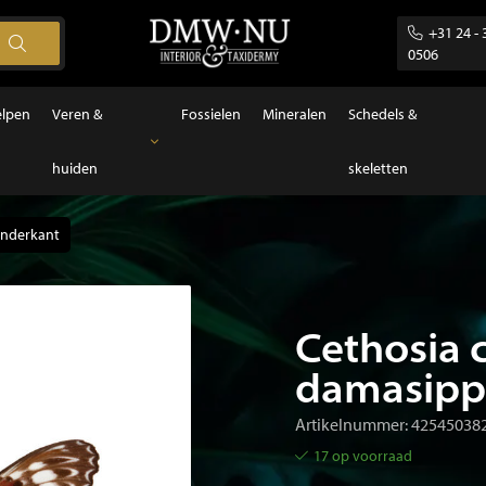
+31 24 - 
0506
elpen
Veren &
Fossielen
Mineralen
Schedels &
huiden
skeletten
Veren & huiden
Veren
onderkant
Cethosia 
damasipp
Artikelnummer: 42545038
17 op voorraad