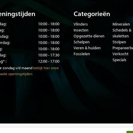
ningstijden
Categorieën
ag:
10:00 - 18:00
Vlinders
Mineralen
ag:
10:00 - 18:00
Insecten
Schedels &
Opgezette dieren
skeletten
sdag:
10:00 - 18:00
Schelpen
Stolpen
rdag:
10:00 - 18:00
Veren & huiden
Prepareer
g:
10:00 - 18:00
Fossielen
Verkocht
dag:
10:00 - 17:30
Specials
g* :
12:00 - 17:00
te zondag v/d maand
bekijk hier onze
aste openingstijden
© Copyright 2026 DMW.nu -
Webshop laten maken
door Red Banan