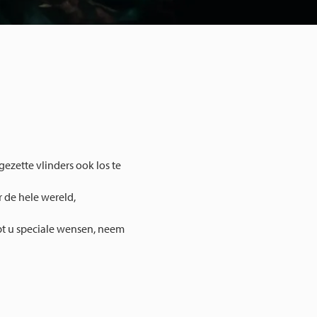
pgezette vlinders ook los te
 de hele wereld,
t u speciale wensen, neem