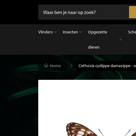
Vlinders
Insecten
Opgezette
Sch
dieren
Vlinders
Insecten
Opgezette dieren
Opgezette vlinders in lijst
Ongeprepareerde insecten
Opgezette vogels
Vlinders in stolp
Opgezette zoogdieren
Home
Cethosia cydippe damasippe - 
Opgezette vissen