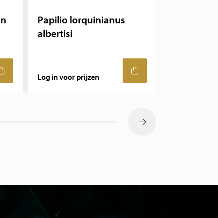
on
Papilio lorquinianus
Attacus atl
albertisi
atlasvlind
ongeprepa
Log in voor prijzen
Log in voor pr