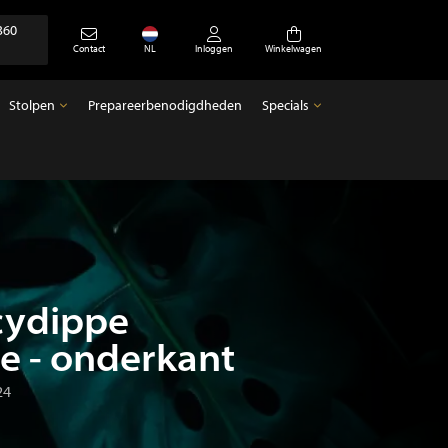
360
Contact
NL
Inloggen
Winkelwagen
Stolpen
Prepareerbenodigdheden
Specials
Stolpen
Specials
Lege stolpen
Antiek
cydippe
e - onderkant
24