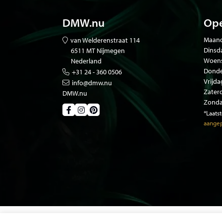
DMW.nu
Ope
Maand
van Welderenstraat 114
Dinsd
6511 MT Nijmegen
Woen
Nederland
Donde
+31 24 - 360 0506
Vrijda
info@dmw.nu
Zater
DMW.nu
Zonda
*Laats
aangep