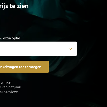
ijs te zien
w extra optie
inkelwagen toe te voegen
e winkel
 van het jaar!
 416 reviews