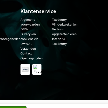
Klantenservice
Algemene
Taxidermy
voorwaarden
Vlinderkwekerijen
DMW
Verhuur
Privacy- en
opgezette dieren
benodigdheden
cookiebeleid
Interior &
DMW.nu
Taxidermy
Verzenden
Contact
Openingstijden
a