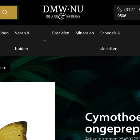
+31 24 - 
0506
elpen
Veren &
Fossielen
Mineralen
Schedels &
huiden
skeletten
Veren & huiden
Veren
erd
Cymothoe
ongeprep
Artikelnummer: 25450275