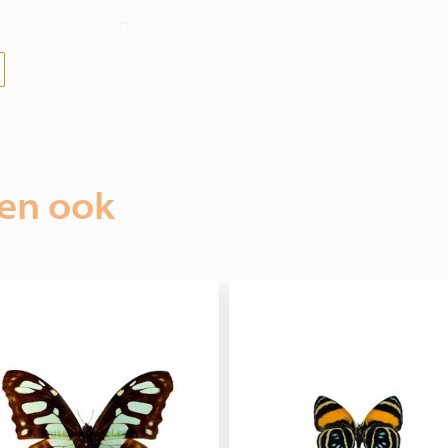
 nog niet opgezet. De
leverd.
 hele wereld, garanderen
.
met ons op te nemen!
ien ook