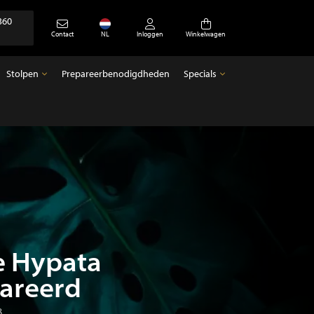
360
Contact
NL
Inloggen
Winkelwagen
Stolpen
Prepareerbenodigdheden
Specials
Stolpen
Specials
Lege stolpen
Antiek
 Hypata
areerd
8