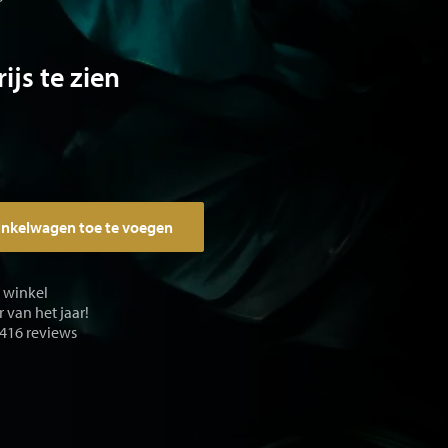
ijs te zien
inkelwagen toe te voegen
e winkel
 van het jaar!
 416 reviews