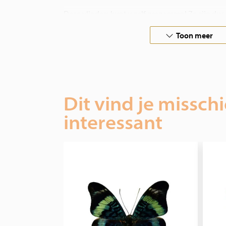
Deze vlinders kunt u zelf prepareren! Ze zijn dus
vlinders worden gedroogd en dichtgevouwen ge
Toon meer
In samenwerking met vlinderboerderijen over de
wij verantwoorde opgezette vlinders en insecten
Hebt u speciale wensen, aarzel niet om contact 
Dit vind je missch
interessant