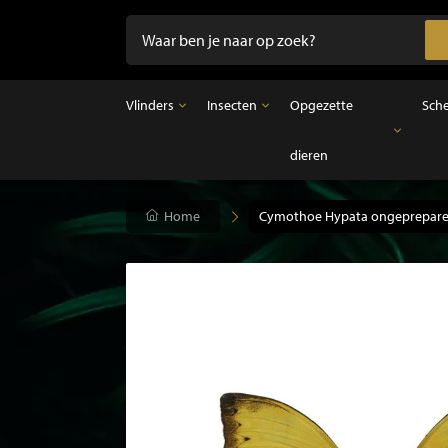
Vlinders
Insecten
Opgezette
Sch
dieren
Vlinders
Insecten
Opgezette dieren
Opgezette vlinders in lijst
Ongeprepareerde insecten
Opgezette vogels
Vlinders in stolp
Opgezette zoogdieren
Home
Cymothoe Hypata ongeprepare
Opgezette vissen