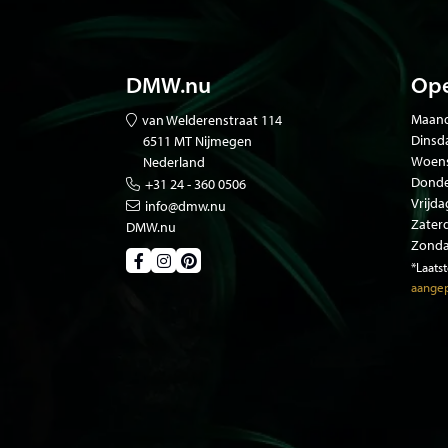
DMW.nu
Ope
Maand
van Welderenstraat 114
Dinsd
6511 MT Nijmegen
Woen
Nederland
Donde
+31 24 - 360 0506
Vrijda
info@dmw.nu
Zater
DMW.nu
Zonda
*Laats
aangep