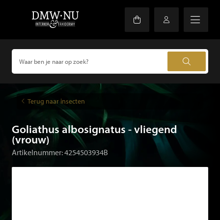
Terug naar insecten
Goliathus albosignatus - vliegend
(vrouw)
Artikelnummer: 4254503934B