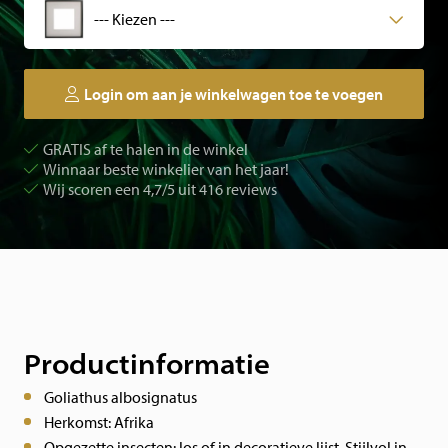
--- Kiezen ---
Login om aan je winkelwagen toe te voegen
GRATIS af te halen in de winkel
Winnaar beste winkelier van het jaar!
Wij scoren een 4,7/5 uit 416 reviews
Productinformatie
Goliathus albosignatus
Herkomst: Afrika
Opgezette insecten: los of in decoratieve lijst. Stijlvol in