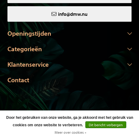
info@dmw.nu
Openingstijden
Categorieën
Klantenservice
Contact
Door het gebruiken van onze website, ga je akkoord met het gebruik van
© Copyright 2026 DMW.nu -
Webshop laten maken
door Red
Dit bericht verbergen
cookies om onze website te verbeteren.
Banana
Meer over cookies »