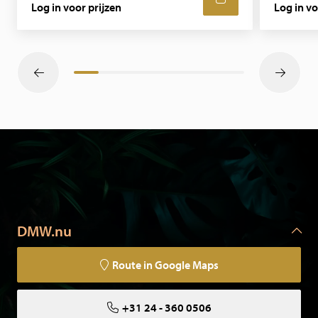
Log in voor prijzen
Log in vo
DMW.nu
Route in Google Maps
+31 24 - 360 0506