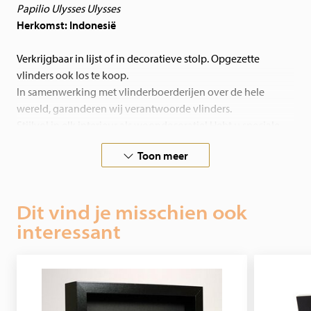
Papilio Ulysses Ulysses
Herkomst: Indonesië
Verkrijgbaar in lijst of in decoratieve stolp. Opgezette
vlinders ook los te koop.
In samenwerking met vlinderboerderijen over de hele
wereld, garanderen wij verantwoorde vlinders.
Stijlvol in elk interieur als woondecoratie! Hebt u speciale
wensen, neem dan
contact
met ons op.
Toon meer
Dit vind je misschien ook
interessant