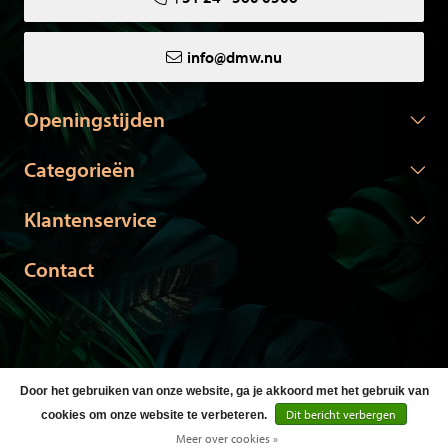
info@dmw.nu
Openingstijden
Categorieën
Klantenservice
Contact
Door het gebruiken van onze website, ga je akkoord met het gebruik van
© Copyright 2026 DMW.nu -
Webshop laten maken
door Red
Dit bericht verbergen
cookies om onze website te verbeteren.
Banana
Meer over cookies »