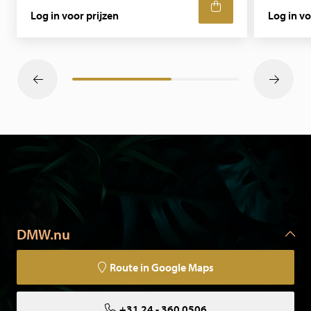
Log in voor prijzen
Log in vo
DMW.nu
Route in Google Maps
+31 24 - 360 0506