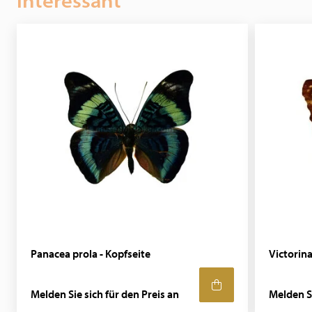
interessant
Panacea prola - Kopfseite
Victorina
Melden Sie sich für den Preis an
Melden Si