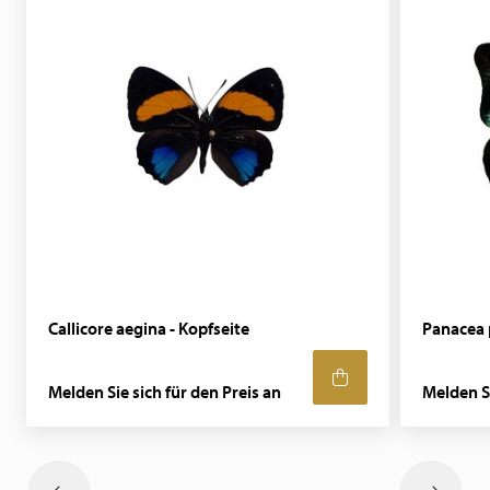
Callicore aegina - Kopfseite
Panacea p
Melden Sie sich für den Preis an
Melden Si