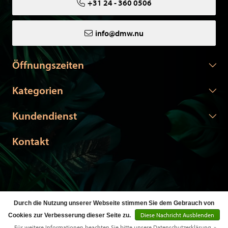
+31 24 - 360 0506
info@dmw.nu
Öffnungszeiten
Kategorien
Kundendienst
Kontakt
Durch die Nutzung unserer Webseite stimmen Sie dem Gebrauch von
© Copyright 2026 DMW.nu -
Webshop laten maken
door Red
Diese Nachricht Ausblenden
Cookies zur Verbesserung dieser Seite zu.
Banana
Für weitere Informationen beachten Sie bitte unsere Datenschutzerklärung. »