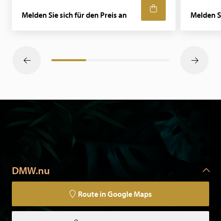
Melden Sie sich für den Preis an
Melden Si
DMW.nu
Route in Google Maps