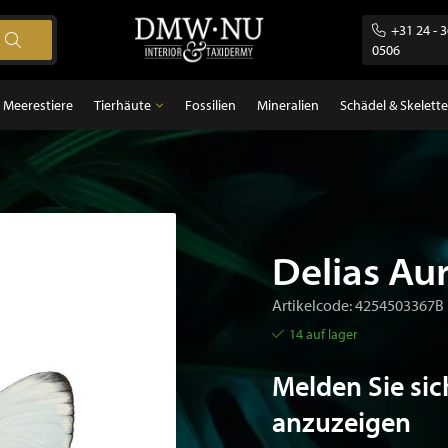
+31 24 - 
0506
Meerestiere
Tierhäute
Fossilien
Mineralien
Schädel & Skelette
Tierhäute
gel
Federn
ugetiere
sch
Delias Au
Artikelcode: 4254503367B
14 auf lager
Melden Sie sic
anzuzeigen