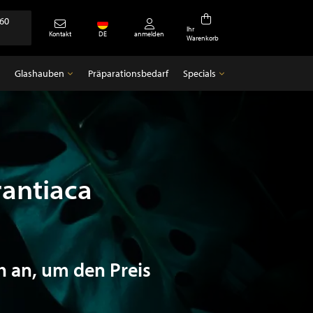
360
Ihr
Kontakt
DE
anmelden
Warenkorb
Glashauben
Präparationsbedarf
Specials
Glashauben
Specials
Leere Glocken
Antiquitäten
rantiaca
h an, um den Preis