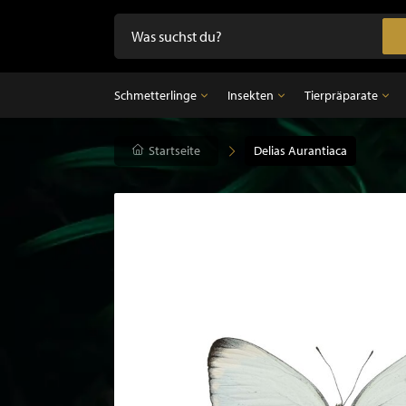
Schmetterlinge
Insekten
Tierpräparate
Schmetterlinge
Startseite
Insekten
Delias Aurantiaca
Tierpräparate
Präparierte Schmetterlinge im Rahmen
Unpräparierte Insekten
Ausgestopfter Vo
Schmetterlinge im Glasglocke
Ausgestopfter Sä
Ausgestopfter Fi