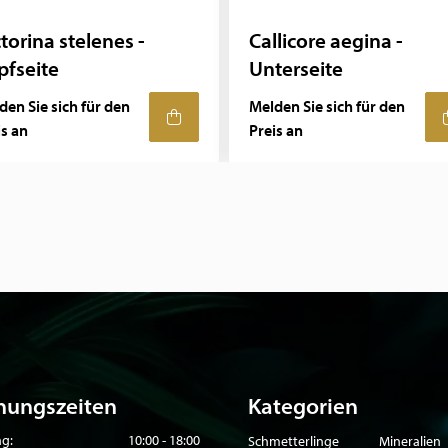
torina stelenes -
Callicore aegina -
pfseite
Unterseite
den Sie sich für den
Melden Sie sich für den
is an
Preis an
nungszeiten
Kategorien
g:
10:00 - 18:00
Schmetterlinge
Mineralien