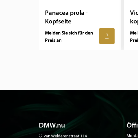
Panacea prola -
Vic
Kopfseite
ko
Melden Sie sich für den
Mel
Preis an
Pre
DMW.nu
Öff
Monta
van Welderenstraat 114