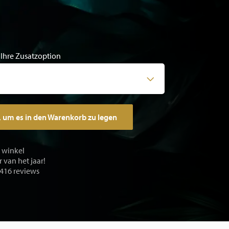
 Ihre Zusatzoption
, um es in den Warenkorb zu legen
e winkel
 van het jaar!
 416 reviews