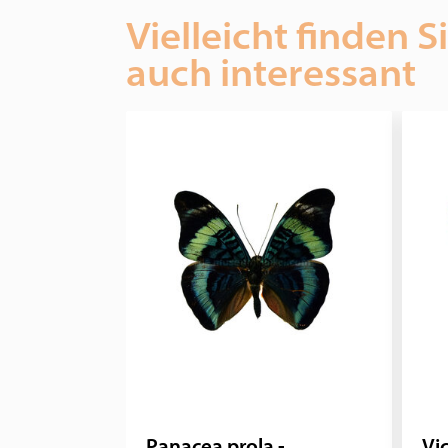
Vielleicht finden S
auch interessant
Panacea prola -
Vic