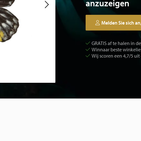
anzuzeigen
Melden Sie sich an
GRATIS af te halen in d
Winnaar beste winkelier
Wij scoren een 4,7/5 uit