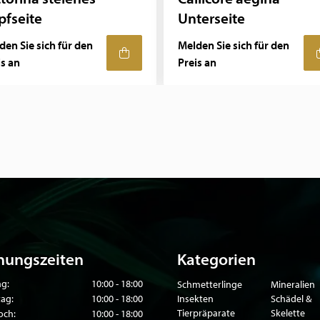
pfseite
Unterseite
den Sie sich für den
Melden Sie sich für den
is an
Preis an
nungszeiten
Kategorien
g:
10:00 - 18:00
Schmetterlinge
Mineralien
tag:
10:00 - 18:00
Insekten
Schädel &
Tierpräparate
Skelette
och:
10:00 - 18:00