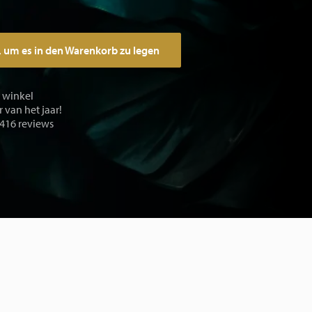
, um es in den Warenkorb zu legen
e winkel
 van het jaar!
 416 reviews