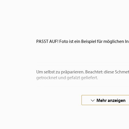
PASST AUF! Foto ist ein Beispiel für möglichen In
Um selbst zu präparieren. Beachtet: diese Schme
getrocknet und gefalzt geliefert.
In Zusammenarbeit mit Schmetterlingsfarmen au
garantieren Wir gerechtfertigte Schmetterlinge u
Mehr anzeigen
Wenn Sie besondere Wünsche haben, kontaktieren