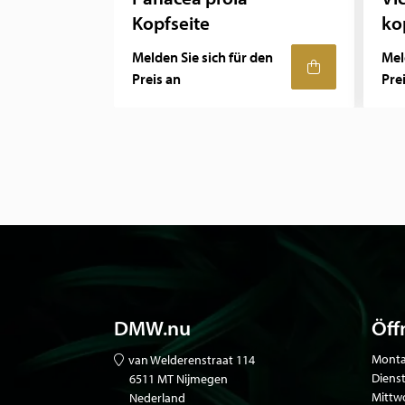
Kopfseite
ko
Melden Sie sich für den
Mel
Preis an
Pre
DMW.nu
Öff
Monta
van Welderenstraat 114
Diens
6511 MT Nijmegen
Mittw
Nederland