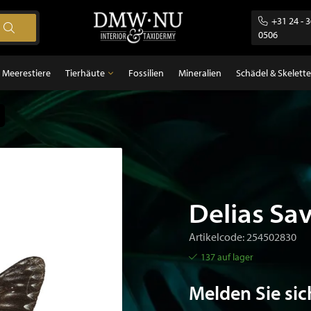
+31 24 - 
0506
Meerestiere
Tierhäute
Fossilien
Mineralien
Schädel & Skelette
Tierhäute
gel
Federn
ugetiere
sch
Delias Sa
Artikelcode: 254502830
137 auf lager
Melden Sie sic