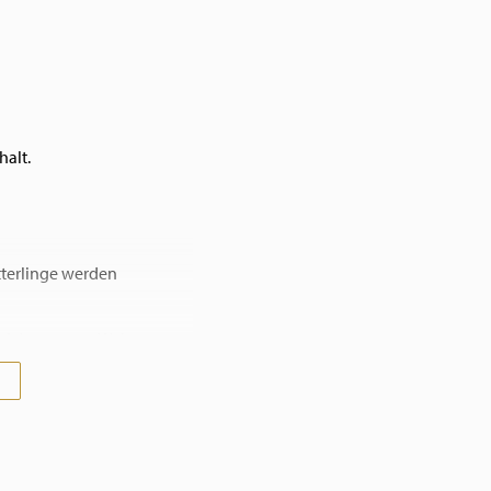
halt.
tterlinge werden
f der ganzen Welt,
n insekten.
 Sie uns bitte.