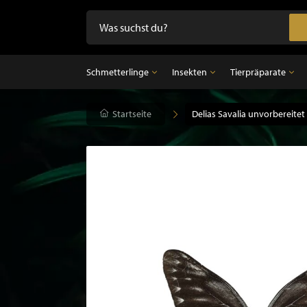
Schmetterlinge
Insekten
Tierpräparate
Schmetterlinge
Startseite
Insekten
Delias Savalia unvorbereitet
Tierpräparate
Präparierte Schmetterlinge im Rahmen
Unpräparierte Insekten
Ausgestopfter Vo
Schmetterlinge im Glasglocke
Ausgestopfter Sä
Ausgestopfter Fi