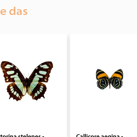
ie das
torina stelenes -
Callicore aegina -