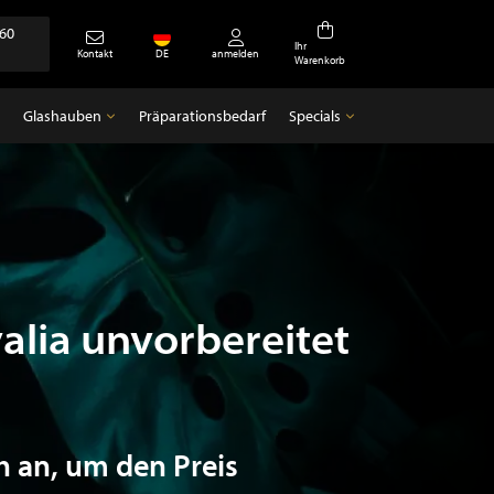
360
Ihr
Kontakt
DE
anmelden
Warenkorb
Glashauben
Präparationsbedarf
Specials
Glashauben
Specials
Leere Glocken
Antiquitäten
valia unvorbereitet
h an, um den Preis