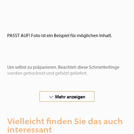
PASST AUF! Foto ist ein Beispiel für möglichen Inhalt.
Um selbst zu präparieren. Beachtet: diese Schmetterlinge
werden getrocknet und gefalzt geliefert.
In Zusammenarbeit mit Schmetterlingsfarmen auf der
ganzen Welt, garantieren Wir gerechtfertigte Schmetterlinge
Mehr anzeigen
un insekten.
Wenn Sie besondere Wünsche haben, kontaktieren Sie uns
bitte.
Vielleicht finden Sie das auch
interessant