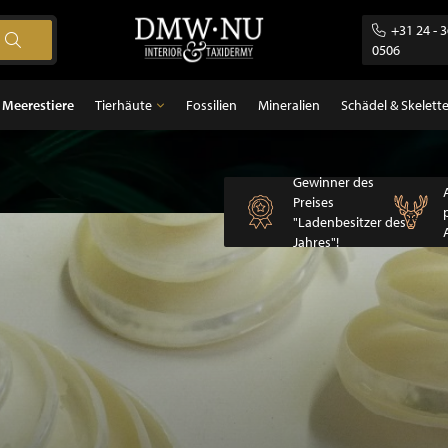
+31 24 - 
0506
Meerestiere
Tierhäute
Fossilien
Mineralien
Schädel & Skelett
Tierhäute
Gewinner des
gel
Federn
Preises
ugetiere
"Ladenbesitzer des
sch
Jahres"!