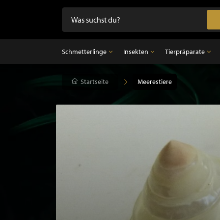
Schmetterlinge
Insekten
Tierpräparate
Schmetterlinge
Startseite
Insekten
Meerestiere
Tierpräparate
Präparierte Schmetterlinge im Rahmen
Unpräparierte Insekten
Ausgestopfter Vo
Schmetterlinge im Glasglocke
Ausgestopfter Sä
Ausgestopfter Fi