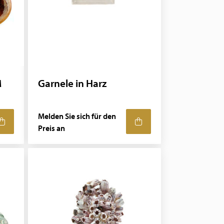
M
Garnele in Harz
Melden Sie sich für den
Preis an