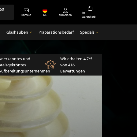
360
Ihr
Kontakt
DE
anmelden
Warenkorb
e
Glashauben
Präparationsbedarf
Specials
Glashauben
Specials
Leere Glocken
Antiquitäten
Anerkanntes und
Wir erhalten 4.7/5
preisgekröntes
von 416
Aufbereitungsunternehmen
Bewertungen