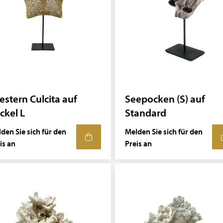
estern Culcita auf
Seepocken (S) auf
ckel L
Standard
den Sie sich für den
Melden Sie sich für den
is an
Preis an